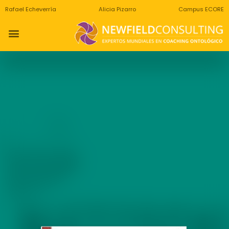
Rafael Echeverría
Alicia Pizarro
Campus ECORE