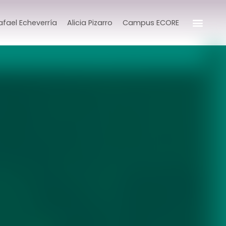
afael Echeverría
Alicia Pizarro
Campus ECORE