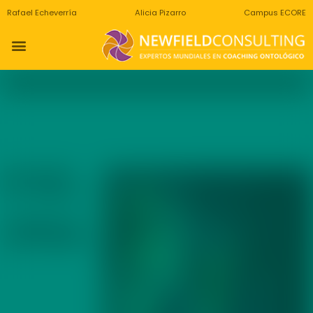
Rafael Echeverría
Alicia Pizarro
Campus ECORE