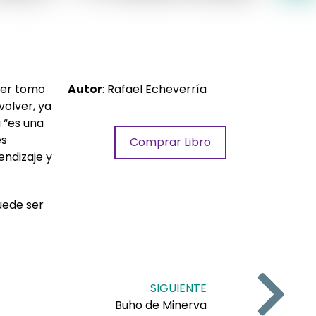
mer tomo
Autor
: Rafael Echeverría
volver, ya
 “es una
es
Comprar Libro
endizaje y
puede ser
SIGUIENTE
Buho de Minerva